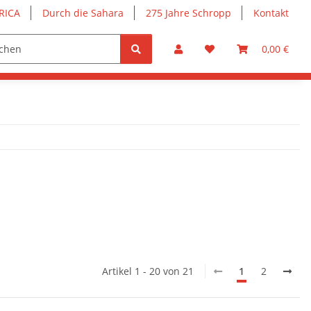
RICA
Durch die Sahara
275 Jahre Schropp
Kontakt
0,00 €
Artikel 1 - 20 von 21
1
2