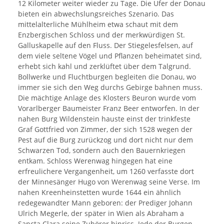
12 Kilometer weiter wieder zu Tage. Die Ufer der Donau
bieten ein abwechslungsreiches Szenario. Das
mittelalterliche Mühlheim etwa schaut mit dem
Enzbergischen Schloss und der merkwürdigen St.
Galluskapelle auf den Fluss. Der Stiegelesfelsen, auf
dem viele seltene Vögel und Pflanzen beheimatet sind,
erhebt sich kahl und zerklüftet über dem Talgrund.
Bollwerke und Fluchtburgen begleiten die Donau, wo
immer sie sich den Weg durchs Gebirge bahnen muss.
Die mächtige Anlage des Klosters Beuron wurde vom
Vorarlberger Baumeister Franz Beer entworfen. In der
nahen Burg Wildenstein hauste einst der trinkfeste
Graf Gottfried von Zimmer, der sich 1528 wegen der
Pest auf die Burg zurückzog und dort nicht nur dem
Schwarzen Tod, sondern auch den Bauernkriegen
entkam. Schloss Werenwag hingegen hat eine
erfreulichere Vergangenheit, um 1260 verfasste dort
der Minnesänger Hugo von Werenwag seine Verse. Im
nahen Kreenheinstetten wurde 1644 ein ähnlich
redegewandter Mann geboren: der Prediger Johann
Ulrich Megerle, der später in Wien als Abraham a
Sancta Clara seine Zuhörer hinriss. Jede der Burgen