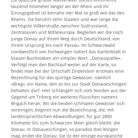
tausend Kilometer länger als der Rhein und ihr
Einzugsgebiet ist beinahe vier Mal so groß wie das des
Rheins. Sie berührt zehn Staaten und war lange die
wichtigste Völkerstraße zwischen Südrussland,
Zentralasien und Mitteleuropa. Begleiten wir die noch
junge Donau auf ihrem Weg durch Deutschland, von
ihrem Ursprung bis nach Passau. Im Schwarzwald
nordwestlich von Furtwangen notiert das Kartenblatt in
blauen Buchstaben ein simples Wort: „Donauquelle«.
Verfolgt man den Bachlauf weiter auf der Karte, so
findet man bei der Ortschaft Zindelstein erstmals eine
Bezeichnung für das quirlige Gewässer, nämlich
»Breg«, ein Name, den es bis zur Stadt Donaueschingen
behalten darf. Hier schlängelt sich vom Norden aus der
Gegend um Triberg ein weiteres Flüsschen namens
Brigach heran: Wo die beiden schmalen Gewässer sich
vereinigen, beginnt nun die Bezeichnung, die, mit
landessprachlichen Abwandlungen, für gut 2800
Kilometer bis zum Schwarzen Meer gleich bleibt: die
Donau. In Donaueschingen, so paradox dies klingen
mag, endet die Donau: Sie ist der einzige europäische