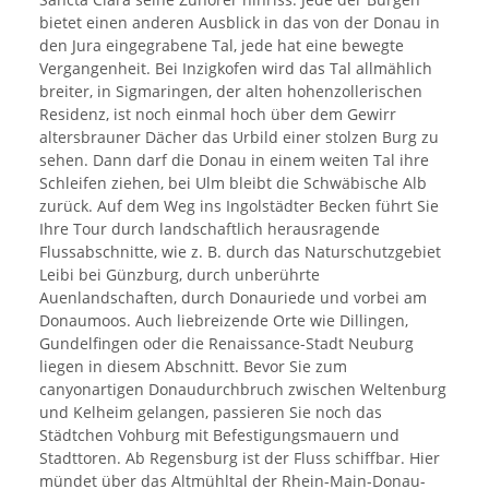
bietet einen anderen Ausblick in das von der Donau in
den Jura eingegrabene Tal, jede hat eine bewegte
Vergangenheit. Bei Inzigkofen wird das Tal allmählich
breiter, in Sigmaringen, der alten hohenzollerischen
Residenz, ist noch einmal hoch über dem Gewirr
altersbrauner Dächer das Urbild einer stolzen Burg zu
sehen. Dann darf die Donau in einem weiten Tal ihre
Schleifen ziehen, bei Ulm bleibt die Schwäbische Alb
zurück. Auf dem Weg ins Ingolstädter Becken führt Sie
Ihre Tour durch landschaftlich herausragende
Flussabschnitte, wie z. B. durch das Naturschutzgebiet
Leibi bei Günzburg, durch unberührte
Auenlandschaften, durch Donauriede und vorbei am
Donaumoos. Auch liebreizende Orte wie Dillingen,
Gundelfingen oder die Renaissance-Stadt Neuburg
liegen in diesem Abschnitt. Bevor Sie zum
canyonartigen Donaudurchbruch zwischen Weltenburg
und Kelheim gelangen, passieren Sie noch das
Städtchen Vohburg mit Befestigungsmauern und
Stadttoren. Ab Regensburg ist der Fluss schiffbar. Hier
mündet über das Altmühltal der Rhein-Main-Donau-