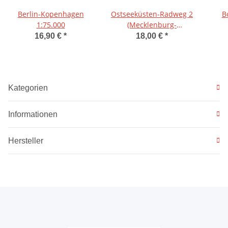
Berlin-Kopenhagen
Ostseeküsten-Radweg 2
B
1:75.000
(Mecklenburg-
Vorpommern) 1:50.000
16,90 €
*
18,00 €
*
Kategorien
Informationen
Hersteller