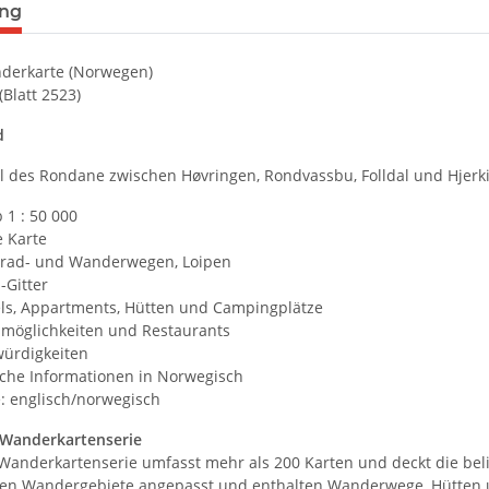
terkarten anzeigen
ung
derkarte (Norwegen)
(Blatt 2523)
d
il des Rondane zwischen Høvringen, Rondvassbu, Folldal und Hjerki
 1 : 50 000
e Karte
rrad- und Wanderwegen, Loipen
-Gitter
els, Appartments, Hütten und Campingplätze
smöglichkeiten und Restaurants
ürdigkeiten
sche Informationen in Norwegisch
: englisch/norwegisch
 Wanderkartenserie
 Wanderkartenserie umfasst mehr als 200 Karten und deckt die b
nen Wandergebiete angepasst und enthalten Wanderwege, Hütten un