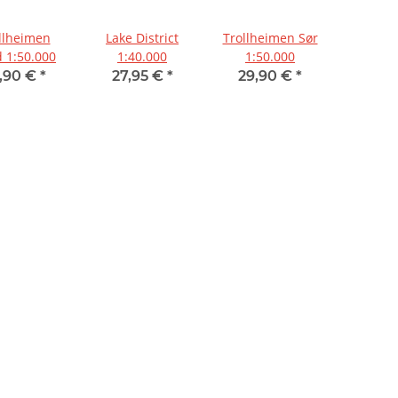
llheimen
Lake District
Trollheimen Sør
 1:50.000
1:40.000
1:50.000
,90 €
*
27,95 €
*
29,90 €
*