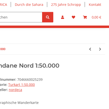
RICA
Durch die Sahara
275 Jahre Schropp
Kontakt
0,00 €
.000
ndane Nord 1:50.000
elnummer:
7046660025239
orie:
Turkart 1:50.000
ller:
nordeca
raphische Wanderkarte