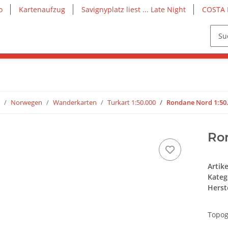
o
Kartenaufzug
Savignyplatz liest ... Late Night
COSTA 
Norwegen
Wanderkarten
Turkart 1:50.000
Rondane Nord 1:50
Ro
Artik
Kateg
Herste
Topog