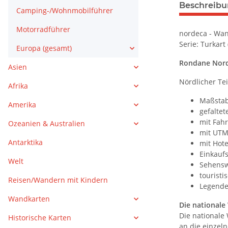
weitere Regis
Beschreib
Camping-/Wohnmobilführer
Motorradführer
nordeca - Wan
Serie: Turkart 
Europa (gesamt)
Rondane Nor
Asien
Nördlicher Te
Afrika
Maßstab
Amerika
gefaltet
mit Fah
Ozeanien & Australien
mit UTM
Antarktika
mit Hot
Einkauf
Welt
Sehensw
touristi
Reisen/Wandern mit Kindern
Legende
Wandkarten
Die nationale
Die nationale
Historische Karten
an die einzel