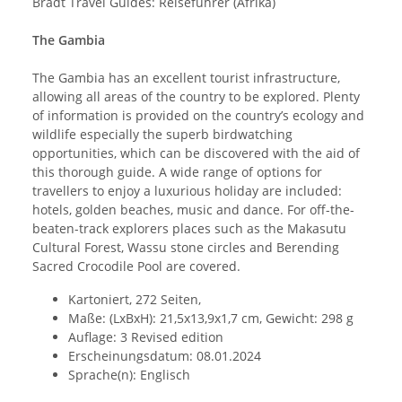
Bradt Travel Guides: Reiseführer (Afrika)
The Gambia
The Gambia has an excellent tourist infrastructure,
allowing all areas of the country to be explored. Plenty
of information is provided on the country’s ecology and
wildlife especially the superb birdwatching
opportunities, which can be discovered with the aid of
this thorough guide. A wide range of options for
travellers to enjoy a luxurious holiday are included:
hotels, golden beaches, music and dance. For off-the-
beaten-track explorers places such as the Makasutu
Cultural Forest, Wassu stone circles and Berending
Sacred Crocodile Pool are covered.
Kartoniert, 272 Seiten,
Maße: (LxBxH): 21,5x13,9x1,7 cm, Gewicht: 298 g
Auflage: 3 Revised edition
Erscheinungsdatum: 08.01.2024
Sprache(n): Englisch