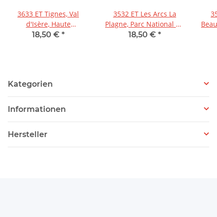
3633 ET Tignes, Val
3532 ET Les Arcs La
3
d'Isère, Haute
Plagne, Parc National de
Beauf
Maurienne 1:25.000
la Vanoise 1:25.000
18,50 €
*
18,50 €
*
Kategorien
Informationen
Hersteller