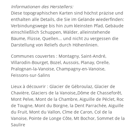
Informationen des Herstellers:
Diese topographischen Karten sind höchst präzise und
enthalten alle Details, die Sie im Gelände wiederfinden:
Verbindungswege bis hin zum kleinsten Pfad, Gebäude
einschließlich Schuppen, Wälder, alleinstehende
Bäume, Flüsse, Quellen... und nicht zu vergessen die
Darstellung von Reliefs durch Höhenlinien.
Communes couvertes : Montagny, Saint-André,
Villarodin-Bourget, Bozel, Aussois, Planay, Orelle,
Pralognan-la-Vanoise, Champagny-en-Vanoise,
Feissons-sur-Salins
Lieux à découvrir : Glacier de Gébroulaz, Glacier de
Chavière, Glaciers de la Vanoise,,Dôme de Chasseforêt,
Mont Pelve, Mont de la Chambre, Aiguille de Péclet, Roc
de Tougne, Mont du Borgne, la Dent Parrachée, Aiguille
du Fruit, Mont du Vallon, Cîme de Caron, Col de la
Vanoise, Pointe de Longe Côte, Mt Bochor, Sommet de la
Saulire