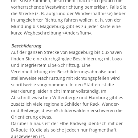
der Küste kommen, desto mehr macht sich jedoch die
vorherrschende Westwindrichtung bemerkbar. Falls Sie
die Strecke (z. B. aufgrund der Windverhältnisse) lieber
in umgekehrter Richtung fahren wollen, d. h. von der
Mündung bis Magdeburg, gibt es zu jeder Karte eine
kurze Wegbeschreibung »AndersRum«.
Beschilderung
Auf der ganzen Strecke von Magdeburg bis Cuxhaven
finden Sie eine durchgängige Beschilderung mit Logo
und integriertem Elbe-Schriftzug. Eine
Vereinheitlichung der Beschilderungsabmaße und
stellenweise Nachrüstung mit Richtungspfeilen wird
schrittweise vorgenommen. In den Städten ist die
Markierung leider nicht immer vollständig. Im
Abschnitt zwischen Wittenberge und Hamburg gibt es
zusätzlich viele regionale Schilder für Rad-, Wander-
und Reitwege, diese »Schilderwälder« erschweren die
Orientierung etwas.
Darüber hinaus ist der Elbe-Radweg identisch mit der
D-Route 10, die als solche jedoch nur fragmenthaft
ausgewiesen ist.