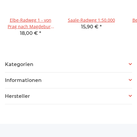
Elbe-Radweg 1 - von
Saale-Radweg 1:50.000
Be
Prag nach Magdeburg
15,90 €
*
1:75.000
18,00 €
*
Kategorien
Informationen
Hersteller